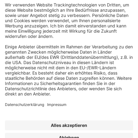
Abonnement anfordern
|
Abo kündigen
|
Werben bei uns
Kennen Sie schon unseren
Newsletter "Zoll, Export und
Internationales
"?
Impressum
|
Bildrechte
|
Datenschutz
|
FORUM VERLAG
HERKERT GMBH
|
AGB und Lizenzbedingungen
Erklärung zur Barrierefreiheit
| © 2025 Zoll.Export