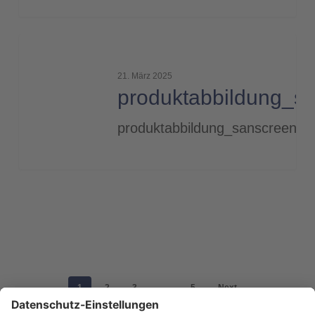
produktabbildung_sanscreen_720
21. März 2025
produktabbildung_s
produktabbildung_sanscreen_7
1
2
3
…
5
Next