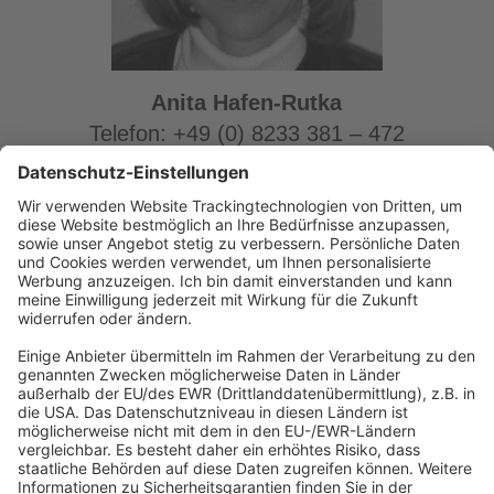
Anita Hafen-Rutka
Telefon: +49 (0) 8233 381 – 472
E-Mail:
Anita.Hafen-Rutka[at]forum-
verlag.com
Abonnement anfordern
|
Abo kündigen
|
Werben bei uns