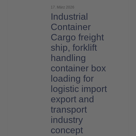
Container
17. März 2026
Cargo
Industrial
freight
Container
ship,
Cargo freight
forklift
handling
ship, forklift
container
handling
box
container box
loading
loading for
for
logistic
logistic import
import
export and
export
transport
and
industry
transport
concept
industry