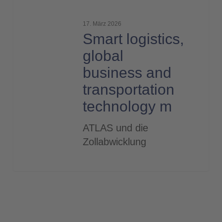
Smart
logistics,
17. März 2026
global
Smart logistics,
business
global
and
business and
transportation
technology
transportation
m
technology m
ATLAS und die
Zollabwicklung