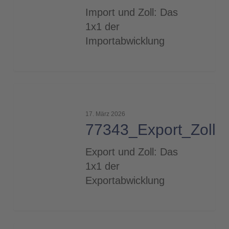
concept
Import und Zoll: Das
1x1 der
Importabwicklung
77343_Export_Zoll_2000
17. März 2026
77343_Export_Zoll_
Export und Zoll: Das
1x1 der
Exportabwicklung