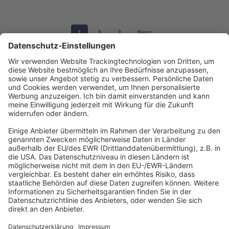
1
2
3
Next
Abonnement anfordern
|
Abo kündigen
|
Werben bei uns
Kennen Sie schon unseren
Newsletter "Zoll, Export und