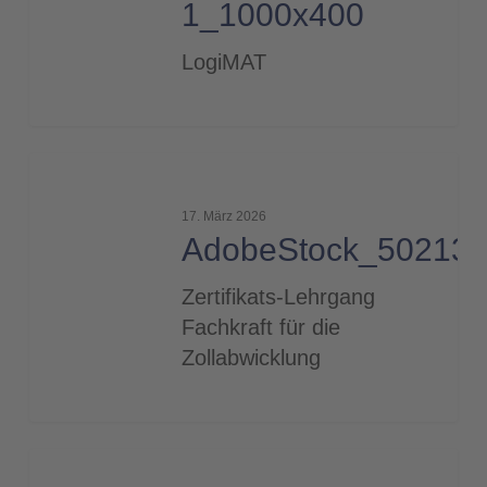
1_1000x400
LogiMAT
AdobeStock_502133082©ipopba_2000
17. März 2026
AdobeStock_50213
Zertifikats-Lehrgang
Fachkraft für die
Zollabwicklung
Industrial