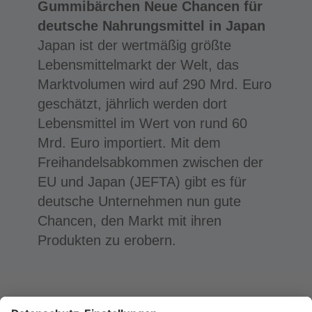
Gummibärchen Neue Chancen für
deutsche Nahrungsmittel in Japan
Japan ist der wertmäßig größte
Lebensmittelmarkt der Welt, das
Marktvolumen wird auf 290 Mrd. Euro
geschätzt, jährlich werden dort
Lebensmittel im Wert von rund 60
Mrd. Euro importiert. Mit dem
Freihandelsabkommen zwischen der
EU und Japan (JEFTA) gibt es für
deutsche Unternehmen nun gute
Chancen, den Markt mit ihren
Produkten zu erobern.