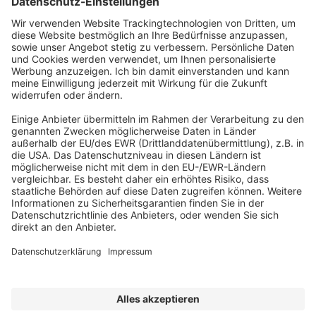
Abonnement anfordern
|
Abo kündigen
|
Werben bei uns
Kennen Sie schon unseren
Newsletter "Zoll, Export und
Internationales
"?
Impressum
|
Bildrechte
|
Datenschutz
|
FORUM VERLAG