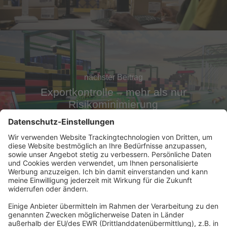
nächster Beitrag
Exportkontrolle – mehr als nur
Risikominimierung
Abonnement anfordern
|
Abo kündigen
|
Werben bei uns