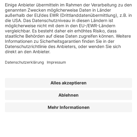
Abonnement anfordern
|
Abo kündigen
|
Werben bei uns
Kennen Sie schon unseren
Newsletter "Zoll, Export und
Internationales
"?
Impressum
|
Bildrechte
|
Datenschutz
|
FORUM VERLAG
HERKERT GMBH
|
AGB und Lizenzbedingungen
Erklärung zur Barrierefreiheit
| © 2025 Zoll.Export