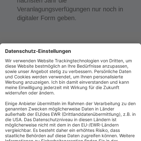
nächsten Jahr die
Veranlagungsverfügungen nur noch in
digitaler Form geben.
Abonnement anfordern
|
Abo kündigen
|
Werben bei uns