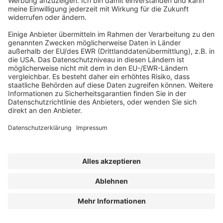
JETZT BESTELLEN
Der Autor
Kerstin Velhorst
ist selbstständige
Dozentin und Fachbuchautorin. Sie hat
mehr als 30 Jahre Berufserfahrung im
Import und Export in unterschiedlichen
Branchen. Dies bildet die Basis für fundierte
Kenntnisse im Bereich Zollabwicklung,
Warenursprung und Präferenzen,
Ausfuhrkontrolle sowie der Abwic