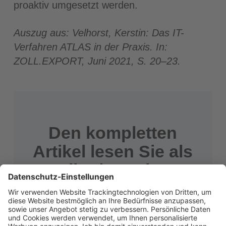
proaktiv umgesetzt werden.
Auszug aus: Velhorst, Kerstin: Das IT-
Verfahren ATLAS in der Praxis. In:
ZOLL.EXPORT, Juni 2021, S. 20–23.
Den kompletten
Artikel lesen Sie als
Online/Premium-
Abonnent