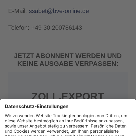
E-Mail:
ssabet@bve-online.de
Telefon: +49 30 200786143
JETZT ABONNENT WERDEN UND
KEINE AUSGABE VERPASSEN:
ZOLL.EXPORT
Die Zeitschrift für Verantwortliche
in der Zoll- und Exportabwicklung