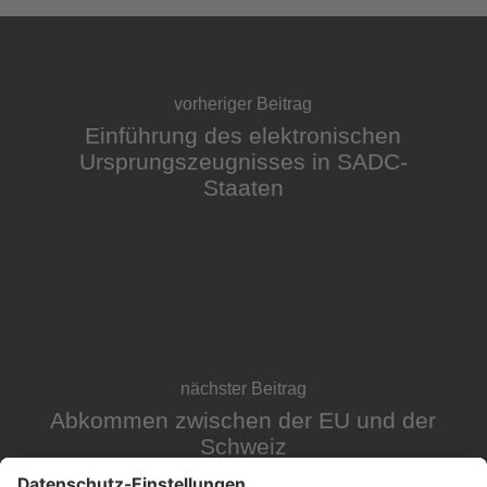
vorheriger Beitrag
Einführung des elektronischen
Ursprungszeugnisses in SADC-
Staaten
nächster Beitrag
Abkommen zwischen der EU und der
Schweiz