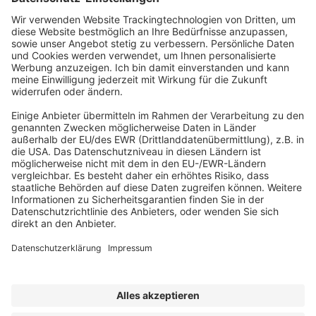
Abonnement anfordern
|
Abo kündigen
|
Werben bei uns
Kennen Sie schon unseren
Newsletter "Zoll, Export und
Internationales
"?
Impressum
|
Bildrechte
|
Datenschutz
|
FORUM VERLAG
HERKERT GMBH
|
AGB und Lizenzbedingungen