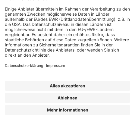
Abonnement anfordern
|
Abo kündigen
|
Werben bei uns
Kennen Sie schon unseren
Newsletter "Zoll, Export und
Internationales
"?
Impressum
|
Bildrechte
|
Datenschutz
|
FORUM VERLAG
HERKERT GMBH
|
AGB und Lizenzbedingungen
Erklärung zur Barrierefreiheit
| © 2025 Zoll.Export