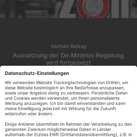
nächster Beitrag
Aussetzung der De-Minimis-Regelung
wird fortgesetzt
Abonnement anfordern
|
Abo kündigen
|
Werben bei uns