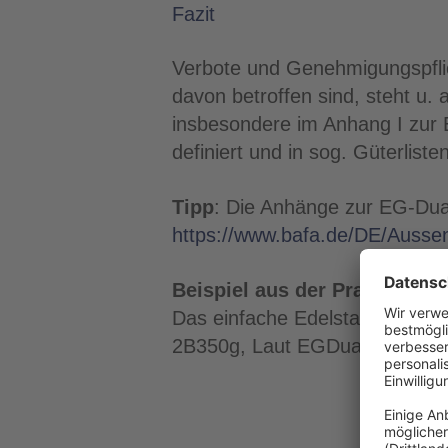
Fazit
Verbote und Genehmigungspflic
davon betroffen sind, steht u.
insbesondere im Anhang I zur
definiert und in sog. Güterlisten
Tipp
: Die Anhänge zur EG-Dua
https://www.bafa.de/DE/Aussenw
Beispiel aus der Praxis
Das einfache Edelstahlventil f
2B350g, Laut EGDual-Use-Veror