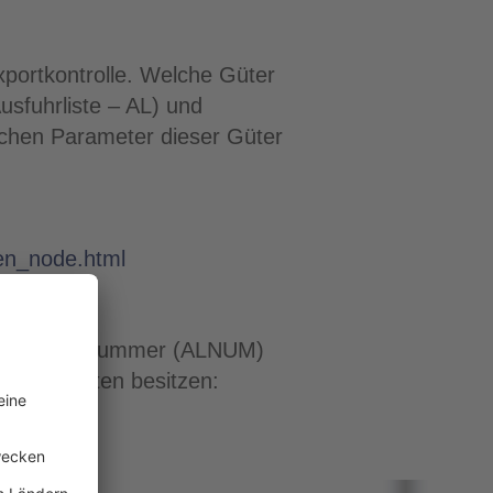
portkontrolle. Welche Güter
usfuhrliste – AL) und
schen Parameter dieser Güter
ten_node.html
Ausfuhrlistennummer (ALNUM)
igenschaften besitzen: