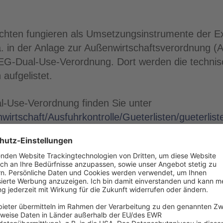
hten fungieren als Umsetzungsinstrumente der Ex
 a. in der Anlage zur Außenwirtschaftsverordnung (A
 EG-Dual-Use-Verordnung. Dort werden die techni
 aufgelistet.
l-Use-Verordnung finden Sie unter
irtschaft/Ausfuhrkontrolle/Gueterlisten/gueterlis
ür eine Zapfanlage ist ein Dual-Use-Gut mit der 
dnung Anhang 1 Kategorie 2 sollte es folgende E