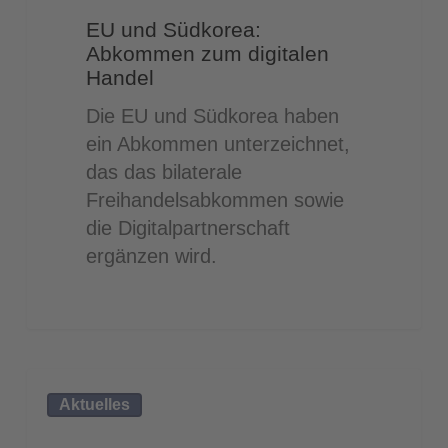
Abkommen
EU und Südkorea:
zum
Abkommen zum digitalen
digitalen
Handel
Handel
Die EU und Südkorea haben
ein Abkommen unterzeichnet,
das das bilaterale
Freihandelsabkommen sowie
die Digitalpartnerschaft
ergänzen wird.
Zollreform
Aktuelles
in
Syrien