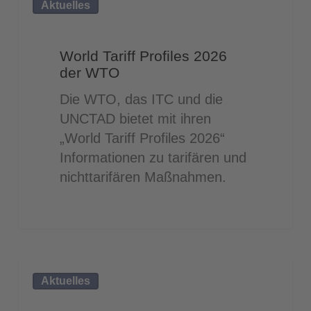
Aktuelles
Tariff
Profiles
2026
World Tariff Profiles 2026
der
der WTO
WTO
Die WTO, das ITC und die
UNCTAD bietet mit ihren
„World Tariff Profiles 2026“
Informationen zu tarifären und
nichttarifären Maßnahmen.
EU
Aktuelles
und
Südkorea: