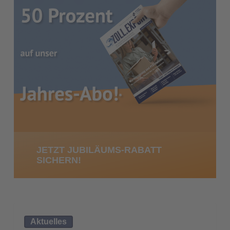
JETZT JUBILÄUMS-RABATT
SICHERN!
CountEmissionsEU
Aktuelles
als