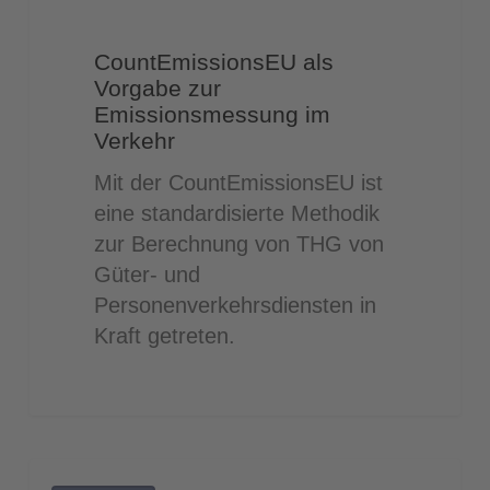
Vorgabe
zur
CountEmissionsEU als
Emissionsmessung
Vorgabe zur
im
Emissionsmessung im
Verkehr
Verkehr
Mit der CountEmissionsEU ist
eine standardisierte Methodik
zur Berechnung von THG von
Güter- und
Personenverkehrsdiensten in
Kraft getreten.
World